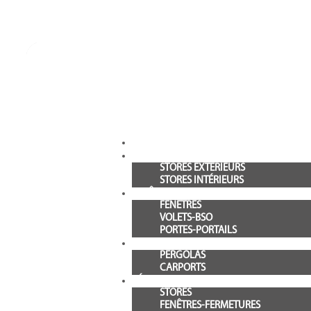
STORES
STORES EXTÉRIEURS
STORES INTÉRIEURS
FENÊTRES / VOLETS / FERMETURES
FENÊTRES
VOLETS-BSO
PORTES-PORTAILS
PERGOLAS
PERGOLAS
CARPORTS
RÉALISATIONS
STORES
FENÊTRES-FERMETURES