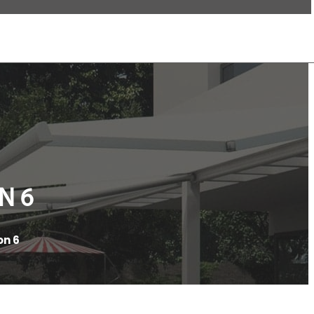
N 6
on 6