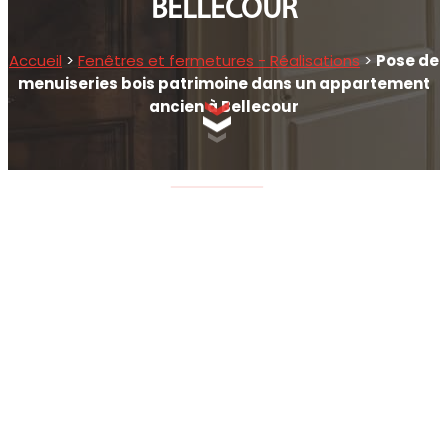
BELLECOUR
Accueil
>
Fenêtres et fermetures - Réalisations
>
Pose de
menuiseries bois patrimoine dans un appartement
ancien à Bellecour
SCROLLEZ EN BAS