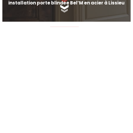
installation porte blindée Bel’M en acier à Lissieu
SCROLLEZ EN BAS