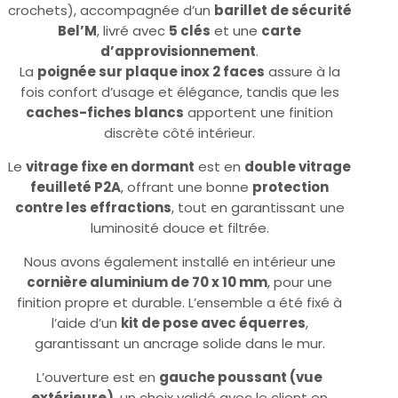
crochets), accompagnée d’un
barillet de sécurité
Bel’M
, livré avec
5 clés
et une
carte
d’approvisionnement
.
La
poignée sur plaque inox 2 faces
assure à la
fois confort d’usage et élégance, tandis que les
caches-fiches blancs
apportent une finition
discrète côté intérieur.
Le
vitrage fixe en dormant
est en
double vitrage
feuilleté P2A
, offrant une bonne
protection
contre les effractions
, tout en garantissant une
luminosité douce et filtrée.
Nous avons également installé en intérieur une
cornière aluminium de 70 x 10 mm
, pour une
finition propre et durable. L’ensemble a été fixé à
l’aide d’un
kit de pose avec équerres
,
garantissant un ancrage solide dans le mur.
L’ouverture est en
gauche poussant (vue
extérieure)
, un choix validé avec le client en