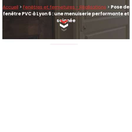
Accueil
>
Fenêtres et fermetures - Réalisations
>
Pose de
fenêtre PVC à Lyon 6 : une menuiserie performante et
soignée
SCROLLEZ EN BAS